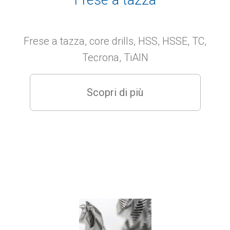
Frese a tazza
igienizzanti
Mandrini ed attacchi per utensili
Frese a tazza, core drills, HSS, HSSE, TC,
Maschi - utensili filettatori
Tecrona, TiAlN
Punte Elicoidali
Scopri di più
Ripristino filetti
Seghe
Svasatori
Utensili manuali