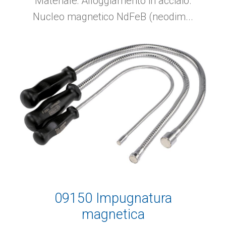
Materiale: Alloggiamento in acciaio.
gomma
Nucleo magnetico NdFeB (neodim...
09150 Impugnatura
magnetica