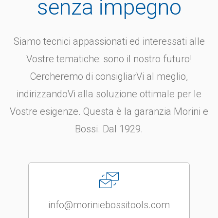
elastico
845
senza impegno
..
bottoni e ...
Rivestim...
fondo
c
ela
manica
Siamo tecnici appassionati ed interessati alle
antimpigliamento
Vostre tematiche: sono il nostro futuro!
Cercheremo di consigliarVi al meglio,
indirizzandoVi alla soluzione ottimale per le
Vostre esigenze. Questa è la garanzia Morini e
Bossi. Dal 1929.
info@moriniebossitools.com