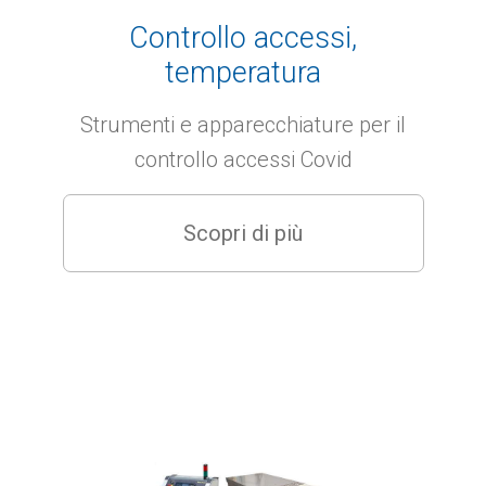
Controllo accessi,
Lubrificanti, grassi, tenute, olii, detergenti,
igienizzanti
temperatura
Mandrini ed attacchi per utensili
Strumenti e apparecchiature per il
Maschi - utensili filettatori
controllo accessi Covid
Punte Elicoidali
Scopri di più
Ripristino filetti
Seghe
Svasatori
Utensili manuali