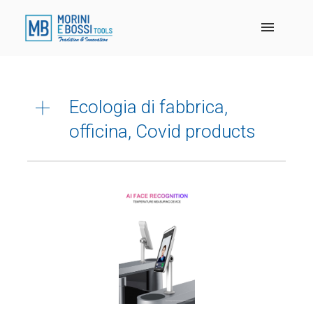
Ecologia di fabbrica,
officina, Covid products
AA Promozioni utensili, piccole macchine,
depurazione Covid
Abbigliamento , antinfortunistica , sicurezza
sul lavoro
Abrasivi e SuperAbrasivi
FASTENERS , UTENSILI E PRODOTTI PER
EDILIZIA
Frese