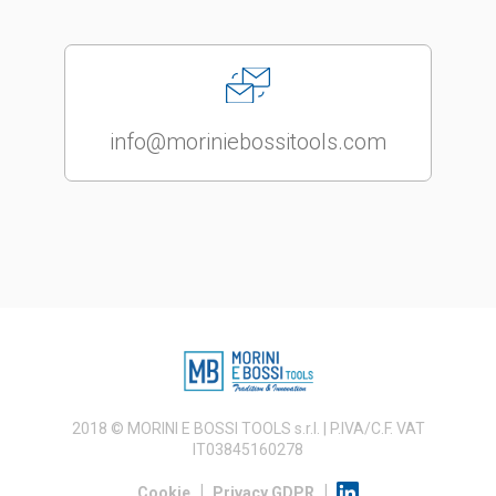
info@moriniebossitools.com
2018 © MORINI E BOSSI TOOLS s.r.l. | P.IVA/C.F. VAT
IT03845160278
|
|
Cookie
Privacy GDPR