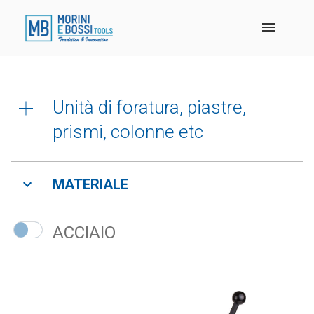
Unità di foratura, piastre,
prismi, colonne etc
Boccole di foratura , DIN 179 , DIN172 , DIN173
MATERIALE
Elementi per mascheraggi foratura
ACCIAIO