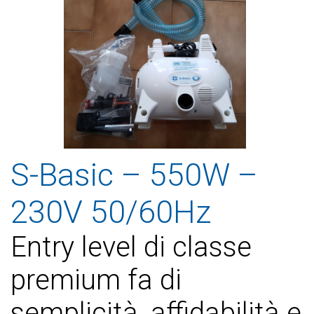
S-Basic – 550W –
230V 50/60Hz
Entry level di classe
premium fa di
semplicità, affidabilità e