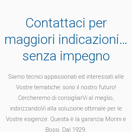
vid
vaporizzatore 18V Ryobi
RY18FGA-0 portatile a
Contattaci per
e di
Atomizzatore 18V Prodotto in
tracolla- Covid product
..
promozione fino ad esaurimento
ulte
maggiori indicazioni…
scorte ...
senza impegno
Siamo tecnici appassionati ed interessati alle
Vostre tematiche: sono il nostro futuro!
Cercheremo di consigliarVi al meglio,
indirizzandoVi alla soluzione ottimale per le
Vostre esigenze. Questa è la garanzia Morini e
Bossi. Dal 1929.