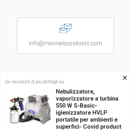
info@moriniebossitools.com
Se necessiti di più dettagli su:
Nebulizzatore,
vaporizzatore a turbina
550 W S-Basic-
igienizzatore HVLP
2018 © MORINI E BOSSI TOOLS s.r.l. | P.IVA/C.F. VAT
portatile per ambienti e
IT03845160278
superfici- Covid product