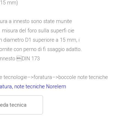
= 15 mm)
tura a innesto sono state munite
a misura del foro sulla superfi cie
on diametro D1 superiore a 15 mm, i
rnite con perno di fi ssaggio adatto.
re tecnologie–>foratura–>boccole note tecniche
ratura, note tecniche Norelem
eda tecnica