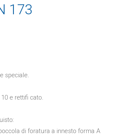
IN 173
e speciale.
0 e rettifi cato.
uisto:
ccola di foratura a innesto forma A