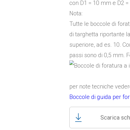
con D1 = 10 mm e D2 
Nota:
Tutte le boccole di fora
di targhetta riportante l
superiore, ad es. 10. C
passi sono di 0,5 mm. Fo
per note tecniche vede
Boccole di guida per fo
Scarica sch