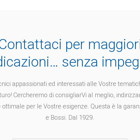
926 Boccole di
08920 Boccole
rraggio DIN 173
foratura a innes
parte 1
173 parte 1
Contattaci per maggior
le: Bussola di serraggio
Materiale: Acciaio
Vite a testa cilindrica in
cementazione speci
dicazioni… senza impe
...
Versione: Temprato a
nici appassionati ed interessati alle Vostre tematich
turo! Cercheremo di consigliarVi al meglio, indirizza
 ottimale per le Vostre esigenze. Questa è la garan
e Bossi. Dal 1929.