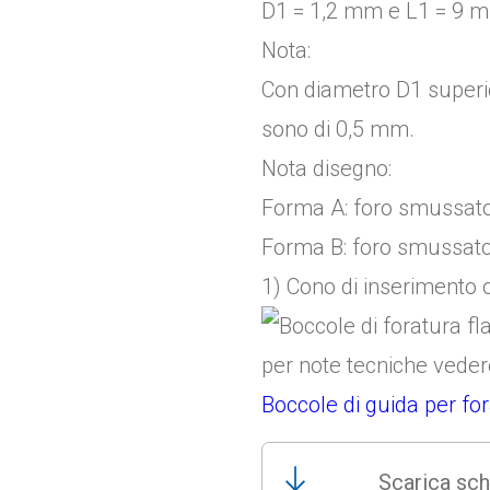
D1 = 1,2 mm e L1 = 9 
Nota:
Con diametro D1 superi
sono di 0,5 mm.
Nota disegno:
Forma A: foro smussato
Forma B: foro smussato
1) Cono di inserimento o
per note tecniche vede
Boccole di guida per fo
Scarica sch