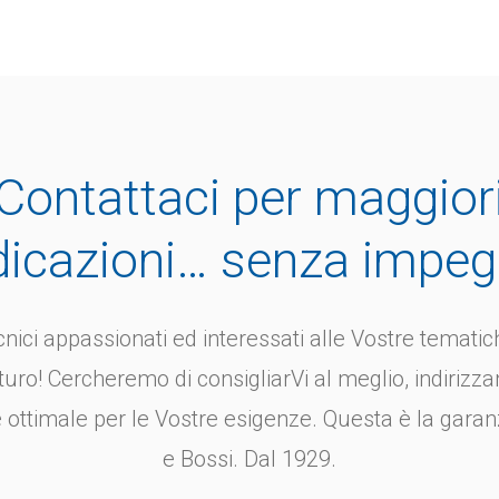
926 Boccole di
08920 Boccole
rraggio DIN 173
foratura a innes
parte 1
173 parte 1
Contattaci per maggior
le: Bussola di serraggio
Materiale: Acciaio
Vite a testa cilindrica in
cementazione speci
dicazioni… senza impe
...
Versione: Temprato a
nici appassionati ed interessati alle Vostre tematich
turo! Cercheremo di consigliarVi al meglio, indirizza
 ottimale per le Vostre esigenze. Questa è la garan
e Bossi. Dal 1929.