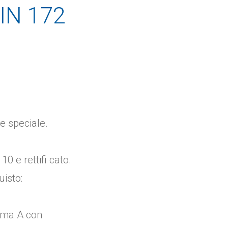
DIN 172
e speciale.
0 e rettifi cato.
uisto:
orma A con