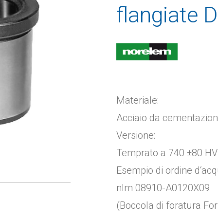
flangiate 
Materiale:
Acciaio da cementazion
Versione:
Temprato a 740 ±80 HV 1
Esempio di ordine d‘acq
nlm 08910-A0120X09
(Boccola di foratura F