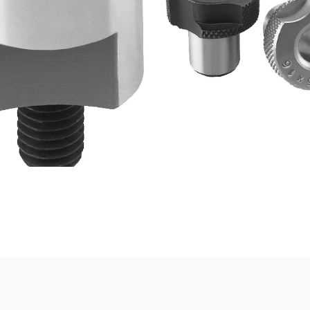
926 Boccole di
08920 Boccole
rraggio DIN 173
foratura a innes