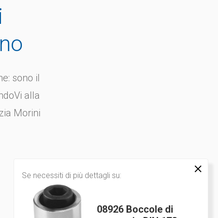
173
i
 da
Materiale: Acciaio da
ale.
cementazione speciale.
gno
 7...
Versione: Temprato a 7...
e: sono il
ndoVi alla
zia Morini
Se necessiti di più dettagli su:
08926 Boccole di