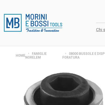
Chi 
FAMIGLIE
08000 BUSSOLE E DISP
HOME
NORELEM
FORATURA