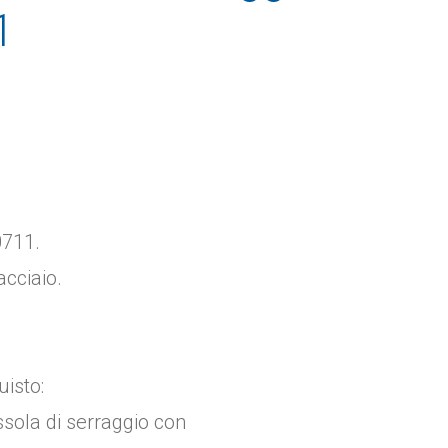
1
0711.
 acciaio.
uisto:
ola di serraggio con