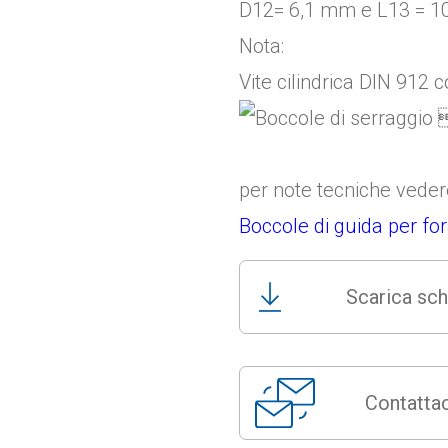
D12= 6,1 mm e L13 = 
Nota:
Vite cilindrica DIN 912
per note tecniche vede
Boccole di guida per fo
Scarica sch
Contattac