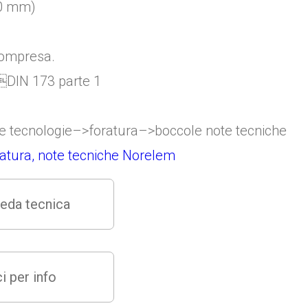
10 mm)
 compresa.
re tecnologie–>foratura–>boccole note tecniche
ratura, note tecniche Norelem
eda tecnica
i per info