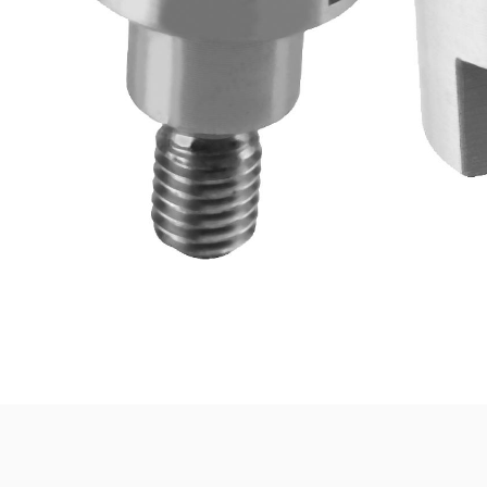
ura
08927 Viti a testa
08
i
piana per boccole di
se