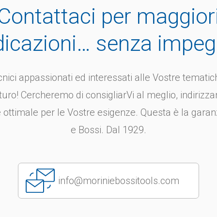
parte 1
173 parte 1
Contattaci per maggior
le: Bussola di serraggio
Materiale: Acciaio
Vite a testa cilindrica in
cementazione speci
dicazioni… senza impe
...
Versione: Temprato a
nici appassionati ed interessati alle Vostre tematich
turo! Cercheremo di consigliarVi al meglio, indirizza
 ottimale per le Vostre esigenze. Questa è la garan
e Bossi. Dal 1929.
info@moriniebossitools.com